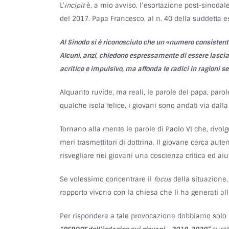
L’
incipit
è, a mio avviso, l’esortazione post-sinodale
del 2017. Papa Francesco, al n. 40 della suddetta e
Al Sinodo si è riconosciuto che un «numero consistente 
Alcuni, anzi, chiedono espressamente di essere lasciat
acritico e impulsivo, ma affonda le radici in ragioni ser
Alquanto ruvide, ma reali, le parole del papa, paro
qualche isola felice, i giovani sono andati via dalla
Tornano alla mente le parole di Paolo VI che, rivol
meri trasmettitori di dottrina. Il giovane cerca aut
risvegliare nei giovani una coscienza critica ed aiut
Se volessimo concentrare il
focus
della situazione,
rapporto vivono con la chiesa che li ha generati all
Per rispondere a tale provocazione dobbiamo solo 