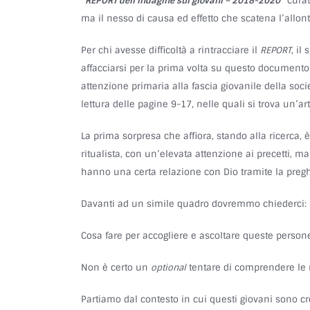
“REPORT dell’indagine sui giovani – 2018-2020”
curat
ma il nesso di causa ed effetto che scatena l’allon
Per chi avesse difficoltà a rintracciare il
REPORT
, il
affacciarsi per la prima volta su questo documento 
attenzione primaria alla fascia giovanile della so
lettura delle pagine 9-17, nelle quali si trova un’ar
La prima sorpresa che affiora, stando alla ricerca,
ritualista, con un’elevata attenzione ai precetti, ma
hanno una certa relazione con Dio tramite la pre
Davanti ad un simile quadro dovremmo chiederci:
Cosa fare per accogliere e ascoltare queste persone
Non è certo un
optional
tentare di comprendere le r
Partiamo dal contesto in cui questi giovani sono cre