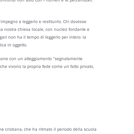
 confronto non solo con i numeri e le percentuali,
l’impegno a leggerlo e restituirlo. Chi dovesse
lla nostra chiesa locale, con nucleo fondante e
ri non ha il tempo di leggerlo per intero: la
ica in oggetto.
 persone con un atteggiamento “segnatamente
i che vivono la propria fede come un fatto privato,
ne cristiana, che ha ritmato il periodo della scuola