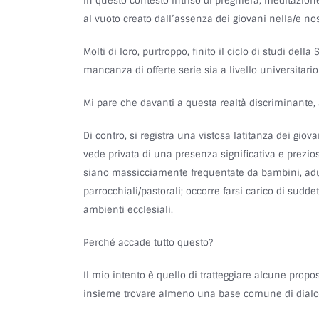
In questo contesto intriso di preghiera, meditazion
al vuoto creato dall’assenza dei giovani nella/e no
Molti di loro, purtroppo, finito il ciclo di studi dell
mancanza di offerte serie sia a livello universitari
Mi pare che davanti a questa realtà discriminante, a
Di contro, si registra una vistosa latitanza dei gio
vede privata di una presenza significativa e prezi
siano massicciamente frequentate da bambini, adul
parrocchiali/pastorali; occorre farsi carico di sudd
ambienti ecclesiali.
Perché accade tutto questo?
Il mio intento è quello di tratteggiare alcune prop
insieme trovare almeno una base comune di dialo