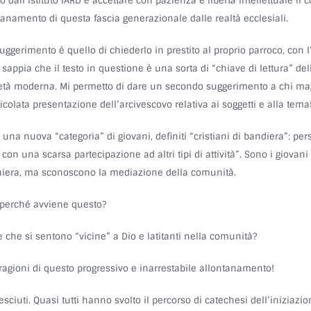
o dall’Istituto IARD e accettare con pazienza e libertà intellettuale il
tanamento di questa fascia generazionale dalle realtà ecclesiali.
 suggerimento è quello di chiederlo in prestito al proprio parroco, con 
sappia che il testo in questione è una sorta di “chiave di lettura” de
cietà moderna. Mi permetto di dare un secondo suggerimento a chi maga
ticolata presentazione dell’arcivescovo relativa ai soggetti e alla temat
 è una nuova “categoria” di giovani, definiti “cristiani di bandiera”:
 con una scarsa partecipazione ad altri tipi di attività”. Sono i giovan
ghiera, ma sconoscono la mediazione della comunità.
 perché avviene questo?
 che si sentono “vicine” a Dio e latitanti nella comunità?
agioni di questo progressivo e inarrestabile allontanamento!
sciuti. Quasi tutti hanno svolto il percorso di catechesi dell’iniziazio