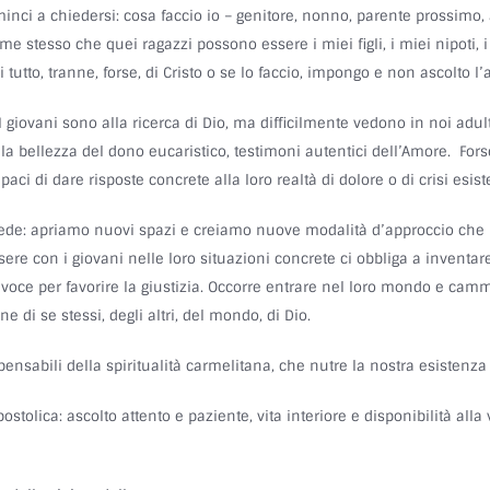
ci a chiedersi: cosa faccio io – genitore, nonno, parente prossimo, a
me stesso che quei ragazzi possono essere i miei figli, i miei nipoti, 
utto, tranne, forse, di Cristo o se lo faccio, impongo e non ascolto l’
 I giovani sono alla ricerca di Dio, ma difficilmente vedono in noi ad
bellezza del dono eucaristico, testimoni autentici dell’Amore. Forse
ci di dare risposte concrete alla loro realtà di dolore o di crisi esist
fede: apriamo nuovi spazi e creiamo nuove modalità d’approccio che p
ere con i giovani nelle loro situazioni concrete ci obbliga a inventa
voce per favorire la giustizia. Occorre entrare nel loro mondo e camm
di se stessi, degli altri, del mondo, di Dio.
sabili della spiritualità carmelitana, che nutre la nostra esistenza 
stolica: ascolto attento e paziente, vita interiore e disponibilità alla v