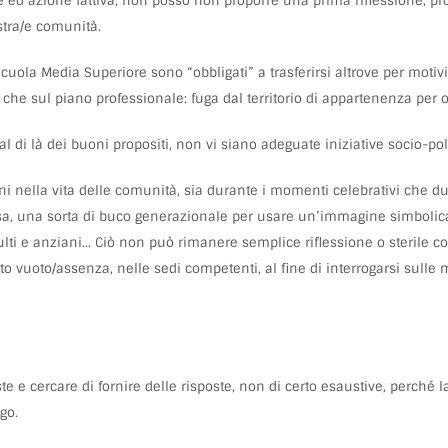
e ed azione fattiva, non posso non proporre una prima riflessione, pro
stra/e comunità.
a Scuola Media Superiore sono “obbligati” a trasferirsi altrove per motivi
o che sul piano professionale: fuga dal territorio di appartenenza per 
l di là dei buoni propositi, non vi siano adeguate iniziative socio-pol
vani nella vita delle comunità, sia durante i momenti celebrativi che du
osa, una sorta di buco generazionale per usare un’immagine simbolica.
ti e anziani… Ciò non può rimanere semplice riflessione o sterile c
etto vuoto/assenza, nelle sedi competenti, al fine di interrogarsi sulle
oste e cercare di fornire delle risposte, non di certo esaustive, perch
go.