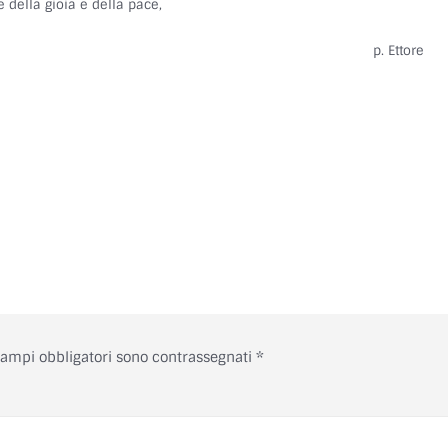
 della gioia e della pace,
Ettore
campi obbligatori sono contrassegnati
*