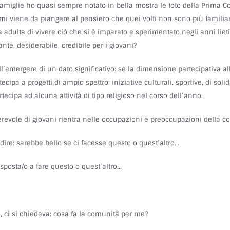
 famiglie ho quasi sempre notato in bella mostra le foto della Prima C
i viene da piangere al pensiero che quei volti non sono più familiar
dulta di vivere ciò che si è imparato e sperimentato negli anni lieti e
nte, desiderabile, credibile per i giovani?
l’emergere di un dato significativo: se la dimensione partecipativa al
ipa a progetti di ampio spettro: iniziative culturali, sportive, di solid
tecipa ad alcuna attività di tipo religioso nel corso dell’anno.
evole di giovani rientra nelle occupazioni e preoccupazioni della co
ire: sarebbe bello se ci facesse questo o quest’altro…
isposta/o a fare questo o quest’altro…
mo, ci si chiedeva: cosa fa la comunità per me?