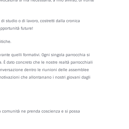
vocatoria sì ma necessaria, a mio avviso, di fronte
 di studio o di lavoro, costretti dalla cronica
opportunità future!
itiche.
rante quelli formativi. Ogni singola parrocchia si
 È dato concreto che le nostre realtà parrocchiali
onversazione dentro le riunioni delle assemblee
 motivazioni che allontanano i nostri giovani dagli
é la comunità ne prenda coscienza e si possa