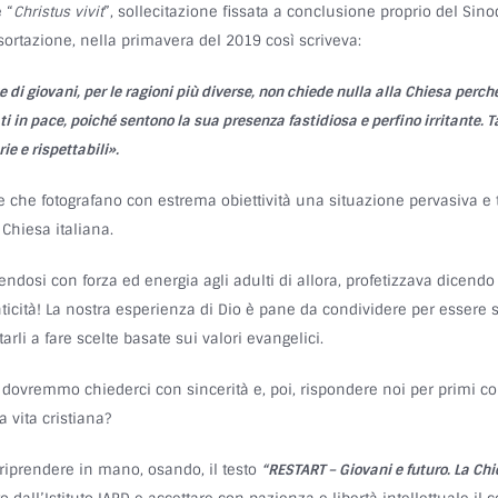
 “
Christus vivit
”, sollecitazione fissata a conclusione proprio del Sino
sortazione, nella primavera del 2019 così scriveva:
di giovani, per le ragioni più diverse, non chiede nulla alla Chiesa perché 
i in pace, poiché sentono la sua presenza fastidiosa e perfino irritante. 
ie e rispettabili».
le che fotografano con estrema obiettività una situazione pervasiva e 
 Chiesa italiana.
gendosi con forza ed energia agli adulti di allora, profetizzava dicend
enticità! La nostra esperienza di Dio è pane da condividere per essere 
arli a fare scelte basate sui valori evangelici.
 dovremmo chiederci con sincerità e, poi, rispondere noi per primi con
a vita cristiana?
riprendere in mano, osando, il testo
“RESTART – Giovani e futuro. La Chi