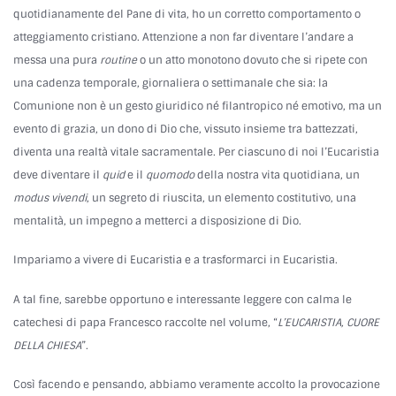
quotidianamente del Pane di vita, ho un corretto comportamento o
atteggiamento cristiano. Attenzione a non far diventare l’andare a
messa una pura
routine
o un atto monotono dovuto che si ripete con
una cadenza temporale, giornaliera o settimanale che sia: la
Comunione non è un gesto giuridico né filantropico né emotivo, ma un
evento di grazia, un dono di Dio che, vissuto insieme tra battezzati,
diventa una realtà vitale sacramentale. Per ciascuno di noi l’Eucaristia
deve diventare il
quid
e il
quomodo
della nostra vita quotidiana, un
modus vivendi
, un segreto di riuscita, un elemento costitutivo, una
mentalità, un impegno a metterci a disposizione di Dio.
Impariamo a vivere di Eucaristia e a trasformarci in Eucaristia.
A tal fine, sarebbe opportuno e interessante leggere con calma le
catechesi di papa Francesco raccolte nel volume, “
L’EUCARISTIA, CUORE
DELLA CHIESA
”.
Così facendo e pensando, abbiamo veramente accolto la provocazione