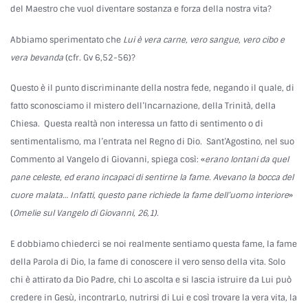
del Maestro che vuol diventare sostanza e forza della nostra vita?
Abbiamo sperimentato che
Lui è vera carne, vero sangue, vero cibo e
vera bevanda
(cfr. Gv 6,52-56)?
Questo è il punto discriminante della nostra fede, negando il quale, di
fatto sconosciamo il mistero dell’Incarnazione, della Trinità, della
Chiesa. Questa realtà non interessa un fatto di sentimento o di
sentimentalismo, ma l’entrata nel Regno di Dio. Sant’Agostino, nel suo
Commento al Vangelo di Giovanni, spiega così: «
erano lontani da quel
pane celeste, ed erano incapaci di sentirne la fame. Avevano la bocca del
cuore malata… Infatti, questo pane richiede la fame dell’uomo interiore
»
(
Omelie sul Vangelo di Giovanni, 26,1).
E dobbiamo chiederci se noi realmente sentiamo questa fame, la fame
della Parola di Dio, la fame di conoscere il vero senso della vita. Solo
chi è attirato da Dio Padre, chi Lo ascolta e si lascia istruire da Lui può
credere in Gesù, incontrarLo, nutrirsi di Lui e così trovare la vera vita, la