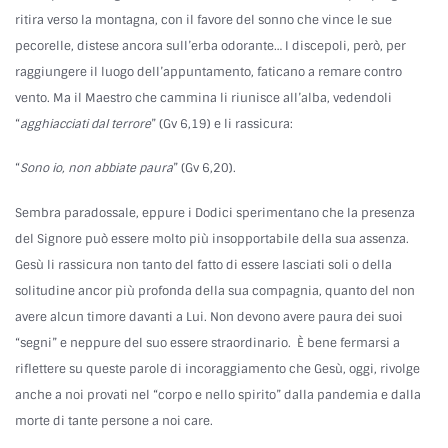
ritira verso la montagna, con il favore del sonno che vince le sue
pecorelle, distese ancora sull’erba odorante… I discepoli, però, per
raggiungere il luogo dell’appuntamento, faticano a remare contro
vento. Ma il Maestro che cammina li riunisce all’alba, vedendoli
“
agghiacciati dal terrore
” (Gv 6,19) e li rassicura:
“
Sono io, non abbiate paura
” (Gv 6,20).
Sembra paradossale, eppure i Dodici sperimentano che la presenza
del Signore può essere molto più insopportabile della sua assenza.
Gesù li rassicura non tanto del fatto di essere lasciati soli o della
solitudine ancor più profonda della sua compagnia, quanto del non
avere alcun timore davanti a Lui. Non devono avere paura dei suoi
“segni” e neppure del suo essere straordinario. È bene fermarsi a
riflettere su queste parole di incoraggiamento che Gesù, oggi, rivolge
anche a noi provati nel “corpo e nello spirito” dalla pandemia e dalla
morte di tante persone a noi care.