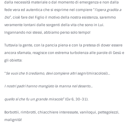
dalla necessità materiale o dal momento di emergenza e non dalla
fede vera ed autentica che si esprime nel compiere “
l’opera gradita a
Dio
”, cioè fare del Figlio il motivo della nostra esistenza, saremmo
veramente lontani dalle sorgenti della vita che sono in Lui.
Ingannando noi stessi, abbiamo perso solo tempo!
Tuttavia la gente, con la pancia piena e con la pretesa di dover essere
ancora sfamata, reagisce con estrema turbolenza alle parole di Gesù e
gli obietta:
“
Se vuoi che ti crediamo, devi compiere altri segni
(miracolosi)
…
I nostri padri hanno mangiato la manna nel deserto…
quello sì che fu un grande miracolo
” (Gv 6, 30-31).
Borbottii, rimbrotti, chiacchiere interessate, vaniloqui, pettegolezzi,
malignità!