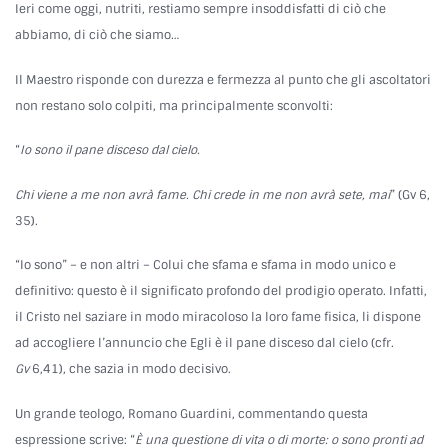
Ieri come oggi, nutriti, restiamo sempre insoddisfatti di ciò che
abbiamo, di ciò che siamo…
Il Maestro risponde con durezza e fermezza al punto che gli ascoltatori
non restano solo colpiti, ma principalmente sconvolti:
“
Io sono il pane disceso dal cielo.
Chi viene a me non avrà fame. Chi crede in me non avrà sete, mai
” (Gv 6,
35).
“Io sono” – e non altri – Colui che sfama e sfama in modo unico e
definitivo: questo è il significato profondo del prodigio operato. Infatti,
il Cristo nel saziare in modo miracoloso la loro fame fisica, li dispone
ad accogliere l’annuncio che Egli è il pane disceso dal cielo (cfr.
Gv
6,41), che sazia in modo decisivo.
Un grande teologo, Romano Guardini, commentando questa
espressione scrive: “
È una questione di vita o di morte: o sono pronti ad