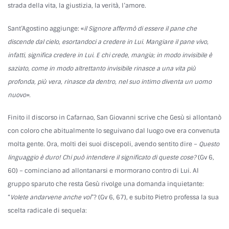
strada della vita, la giustizia, la verità, l’amore.
Sant’Agostino aggiunge: «
il Signore affermò di essere il pane che
discende dal cielo, esortandoci a credere in Lui. Mangiare il pane vivo,
infatti, significa credere in Lui. E chi crede, mangia; in modo invisibile è
saziato, come in modo altrettanto invisibile rinasce a una vita più
profonda, più vera, rinasce da dentro, nel suo intimo diventa un uomo
nuovo».
Finito il discorso in Cafarnao, San Giovanni scrive che Gesù si allontanò
con coloro che abitualmente lo seguivano dal luogo ove era convenuta
molta gente. Ora, molti dei suoi discepoli, avendo sentito dire –
Questo
linguaggio è duro! Chi può intendere il significato di queste cose?
(Gv 6,
60) – cominciano ad allontanarsi e mormorano contro di Lui. Al
gruppo sparuto che resta Gesù rivolge una domanda inquietante:
“
Volete andarvene anche voi
”? (Gv 6, 67), e subito Pietro professa la sua
scelta radicale di sequela: