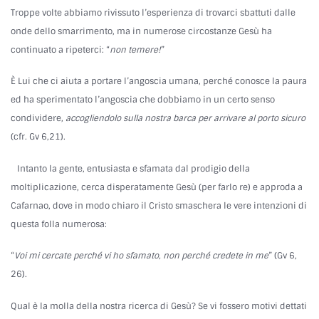
Troppe volte abbiamo rivissuto l’esperienza di trovarci sbattuti dalle
onde dello smarrimento, ma in numerose circostanze Gesù ha
continuato a ripeterci: “
non temere!
”
È Lui che ci aiuta a portare l’angoscia umana, perché conosce la paura
ed ha sperimentato l’angoscia che dobbiamo in un certo senso
condividere,
accogliendolo sulla nostra barca per arrivare al porto sicuro
(cfr. Gv 6,21).
Intanto la gente, entusiasta e sfamata dal prodigio della
moltiplicazione, cerca disperatamente Gesù (per farlo re) e approda a
Cafarnao, dove in modo chiaro il Cristo smaschera le vere intenzioni di
questa folla numerosa:
“
Voi mi cercate perché vi ho sfamato, non perché credete in me
” (Gv 6,
26).
Qual è la molla della nostra ricerca di Gesù? Se vi fossero motivi dettati