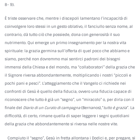
8- 9).
È triste osservare che, mentre i discepoli lamentano l’incapacità di
coinvolgere loro stessi in un gesto oblativo, il fanciullo senza nome, al
contrario, dà tutto ciò che possiede, dona con generosità il suo
nutrimento. Qui emerge un primo insegnamento per la nostra vita
spirituale: la grazia germina sull’offerta di quel poco che abbiamo e
siamo, perché non dovremmo mai sentirci padroni dei bisogni
immensi della Chiesa e del mondo, ma “collaboratori” della grazia che
il Signore riversa abbondantemente, moltiplicando i nostri “piccoli e
pochi pani e pesci”. L’atteggiamento che il Vangelo ci richiede nei
confronti di Gesù è quello della fiducia, ovvero una fiducia capace di
riconoscere che tutto è già un “segno”, un “miracolo” o, per dirla con il
finale del
Diario di un Curato di campagna
(Bernanos),“
tutto è grazia
”. La
difficoltà, di certo, rimane quella di saper leggere i segni quotidiani
della grazia che abbondantemente si riversa nelle nostre vite.
Compiuto il “segno”, Gesù in fretta allontana i Dodici e, per pregare, si