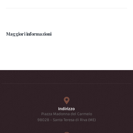
Maggiori informazioni
Indirizzo
Piazza Madonna del Carmelo
98028 - Santa Teresa di RIva (ME)